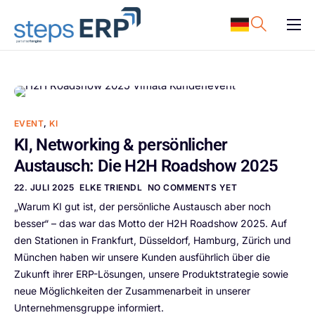
content
ERP Software
Support
Ressourcen
EVENT
,
KI
Karriere
KI, Networking & persönlicher
Austausch: Die H2H Roadshow 2025
Unternehmen
22. JULI 2025
ELKE TRIENDL
NO COMMENTS YET
„Warum KI gut ist, der persönliche Austausch aber noch
besser“ – das war das Motto der H2H Roadshow 2025. Auf
den Stationen in Frankfurt, Düsseldorf, Hamburg, Zürich und
München haben wir unsere Kunden ausführlich über die
Zukunft ihrer ERP-Lösungen, unsere Produktstrategie sowie
neue Möglichkeiten der Zusammenarbeit in unserer
Unternehmensgruppe informiert.