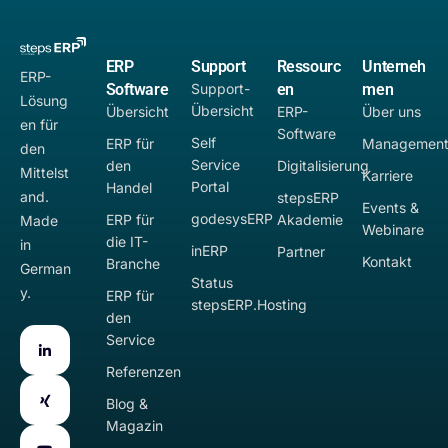
ERP
Support
Ressourc
Unterneh
ERP-
Software
Support-
en
men
Lösung
Übersicht
Übersicht
ERP-
Über uns
en für
Software
Self
ERP für
Managemen
den
Service
den
Digitalisierung
Mittelst
Karriere
Portal
Handel
and.
stepsERP
Events &
godesysERP
ERP für
Akademie
Made
Webinare
die IT-
in
inERP
Partner
Kontakt
Branche
German
Status
y.
ERP für
stepsERP.Hosting
den
Service
Referenzen
Blog &
Magazin