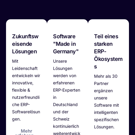
Zukunftsw
Software
Teil eines
eisende
"Made in
starken
Lösungen
Germany"
ERP-
Ökosystem
Mit
Unsere
s
Leidenschaft
Lösungen
entwickeln wir
werden von
Mehr als 30
innovative,
erfahrenen
Partner
flexible &
ERP-Experten
ergänzen
nutzerfreundli
in
unsere
che ERP-
Deutschland
Software mit
Softwarelösun
und der
intelligenten
gen.
Schweiz
spezifischen
kontinuierlich
Lösungen.
Mehr
weiterentwick