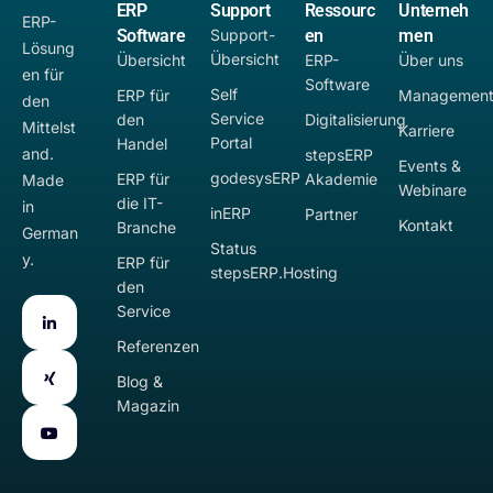
ERP
Support
Ressourc
Unterneh
ERP-
Software
Support-
en
men
Lösung
Übersicht
Übersicht
ERP-
Über uns
en für
Software
Self
ERP für
Managemen
den
Service
den
Digitalisierung
Mittelst
Karriere
Portal
Handel
and.
stepsERP
Events &
godesysERP
ERP für
Akademie
Made
Webinare
die IT-
in
inERP
Partner
Kontakt
Branche
German
Status
y.
ERP für
stepsERP.Hosting
den
Service
Referenzen
Blog &
Magazin