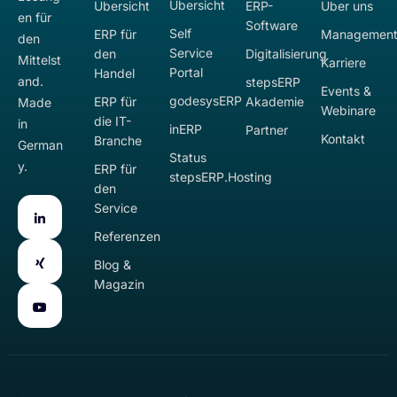
Übersicht
Übersicht
ERP-
Über uns
en für
Software
Self
ERP für
Managemen
den
Service
den
Digitalisierung
Mittelst
Karriere
Portal
Handel
and.
stepsERP
Events &
godesysERP
ERP für
Akademie
Made
Webinare
die IT-
in
inERP
Partner
Kontakt
Branche
German
Status
y.
ERP für
stepsERP.Hosting
den
Service
Referenzen
Blog &
Magazin