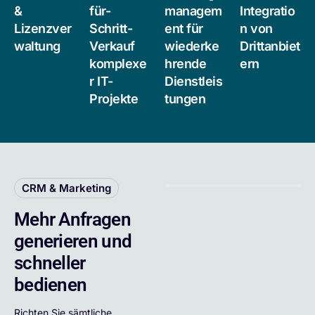
&
für-
managem
Integratio
Lizenzver
Schritt-
ent für
n von
waltung
Verkauf
wiederke
Drittanbiet
komplexe
hrende
ern
r IT-
Dienstleis
Projekte
tungen
CRM & Marketing
Mehr Anfragen
generieren und
schneller
bedienen
Richten Sie sämtliche