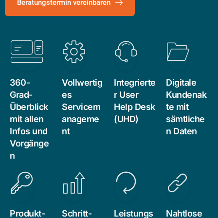
Beratungstermin vereinbaren
360-
Vollwertig
Integrierte
Digitale
Grad-
es
r User
Kundenak
Überblick
Servicem
Help Desk
te mit
mit allen
anageme
(UHD)
sämtliche
Infos und
nt
n Daten
Vorgänge
n
Produkt-
Schritt-
Leistungs
Nahtlose