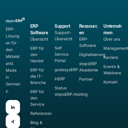
ERP
Support
Ressourc
Unterneh
ERP-
Software
Support-
en
men
Lösung
Übersicht
Übersicht
ERP-
Über uns
en für
Software
Self
ERP für
Managemen
den
Service
den
Digitalisierung
Mittelst
Karriere
Portal
Handel
and.
stepsERP
Events &
godesysERP
ERP für
Akademie
Made
Webinare
die IT-
in
inERP
Partner
Kontakt
Branche
German
Status
y.
ERP für
stepsERP.Hosting
den
Service
Referenzen
Blog &