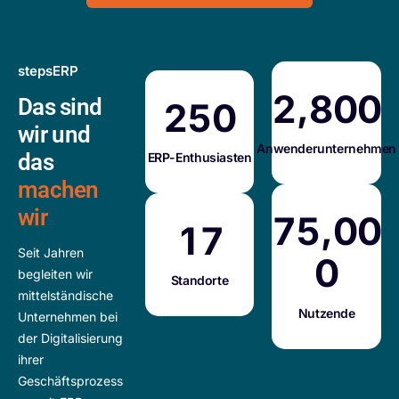
stepsERP
,
2
8
0
0
Das sind
2
5
0
wir
und
Anwenderunternehmen
das
ERP-Enthusiasten
machen
wir
,
7
5
0
0
1
7
Seit Jahren
0
begleiten wir
Standorte
mittelständische
Nutzende
Unternehmen bei
der Digitalisierung
ihrer
Geschäftsprozess