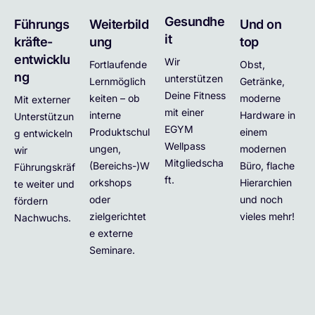
Gesundhe
Führungs
Weiterbild
Und on
it
kräfte-
ung
top
entwicklu
Wir
Fortlaufende
Obst,
ng
unterstützen
Lernmöglich
Getränke,
Deine Fitness
keiten – ob
moderne
Mit externer
mit einer
interne
Hardware in
Unterstützun
EGYM
Produktschul
einem
g entwickeln
Wellpass
ungen,
modernen
wir
Mitgliedscha
(Bereichs-)W
Büro, flache
Führungskräf
ft.
orkshops
Hierarchien
te weiter und
oder
und noch
fördern
zielgerichtet
vieles mehr!
Nachwuchs.
e externe
Seminare.