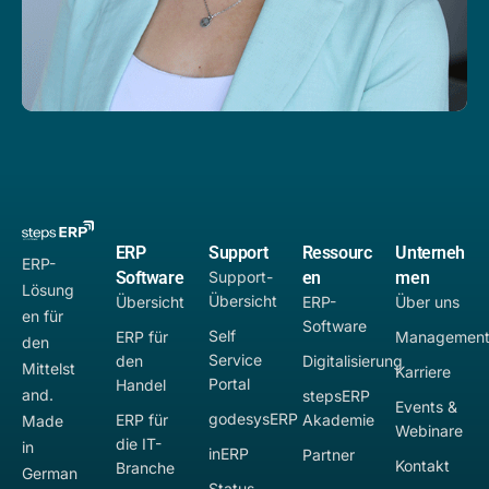
ERP
Support
Ressourc
Unterneh
ERP-
Software
Support-
en
men
Lösung
Übersicht
Übersicht
ERP-
Über uns
en für
Software
Self
ERP für
Managemen
den
Service
den
Digitalisierung
Mittelst
Karriere
Portal
Handel
and.
stepsERP
Events &
godesysERP
ERP für
Akademie
Made
Webinare
die IT-
in
inERP
Partner
Kontakt
Branche
German
Status