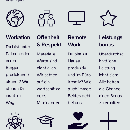
Workation
Offenheit
Remote
Leistungs
& Respekt
Work
bonus
Du bist unter
Palmen oder
Materielle
Du bist zu
Überdurchsc
in den
Werte sind
Hause
hnittliche
Bergen
nicht alles.
produktiv
Leistung
produktiver/
Wir setzen
und im Büro
lohnt sich:
aktiver? Wir
auf ein
kreativ? Wie
Alle haben
stehen Dir
wertschätze
auch immer:
die Chance,
nicht im
ndes
Beides geht
einen Bonus
Weg.
Miteinander.
bei uns.
zu erhalten.