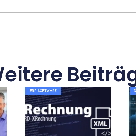
eitere Beiträ
ERP SOFTWARE
D