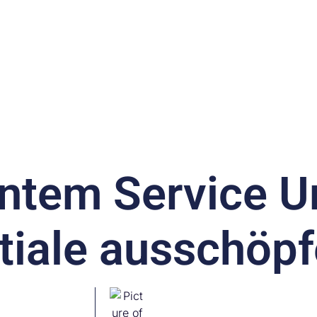
re
Support
Ressourcen
Karriere
Unternehmen
ientem Service 
tiale ausschöp