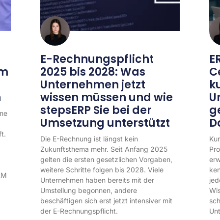
E-Rechnungspflicht
E
am
2025 bis 2028: Was
C
Unternehmen jetzt
k
n
wissen müssen und wie
U
stepsERP Sie bei der
g
ine
Umsetzung unterstützt
D
t.
Die E-Rechnung ist längst kein
Kun
Zukunftsthema mehr. Seit Anfang 2025
Pro
gelten die ersten gesetzlichen Vorgaben,
erw
weitere Schritte folgen bis 2028. Viele
ken
RM
Unternehmen haben bereits mit der
jed
Umstellung begonnen, andere
Wis
beschäftigen sich erst jetzt intensiver mit
sch
der E-Rechnungspflicht.
Un