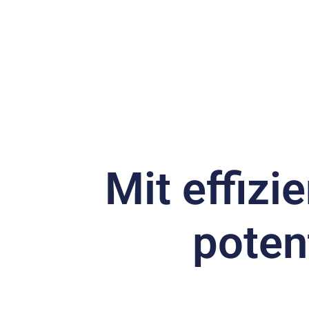
content
ERP Softwa
Mit effiz
poten