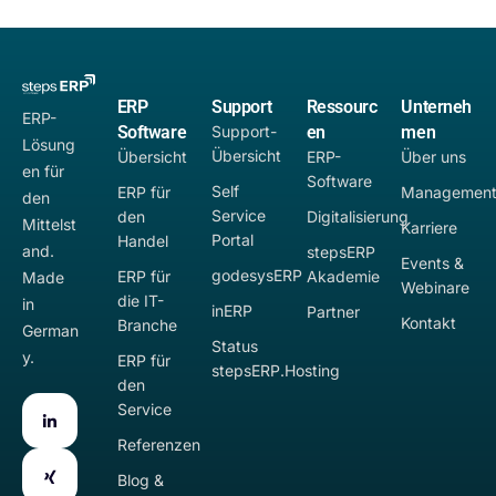
ERP
Support
Ressourc
Unterneh
ERP-
Software
Support-
en
men
Lösung
Übersicht
Übersicht
ERP-
Über uns
en für
Software
Self
ERP für
Managemen
den
Service
den
Digitalisierung
Mittelst
Karriere
Portal
Handel
and.
stepsERP
Events &
godesysERP
ERP für
Akademie
Made
Webinare
die IT-
in
inERP
Partner
Kontakt
Branche
German
Status
y.
ERP für
stepsERP.Hosting
den
Service
Referenzen
Blog &