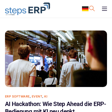
content
ERP Software
Support
Ressourcen
Karriere
Unternehmen
ERP SOFTWARE
,
EVENT
,
KI
AI Hackathon: Wie Step Ahead die ERP-
Bedienung mit KI neu denkt