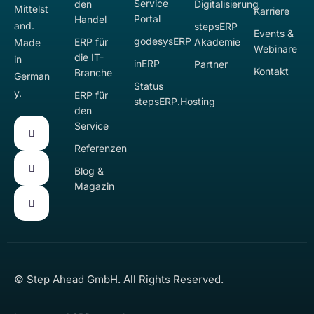
Service
den
Digitalisierung
Mittelst
Karriere
Portal
Handel
and.
stepsERP
Events &
godesysERP
ERP für
Akademie
Made
Webinare
die IT-
in
inERP
Partner
Kontakt
Branche
German
Status
y.
ERP für
stepsERP.Hosting
den
Service
Referenzen
Blog &
Magazin
© Step Ahead GmbH. All Rights Reserved.