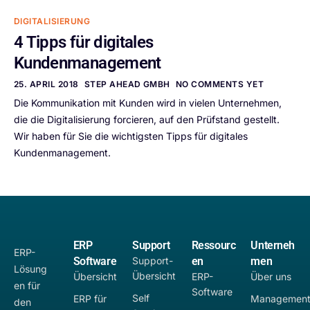
DIGITALISIERUNG
4 Tipps für digitales
Kundenmanagement
25. APRIL 2018
STEP AHEAD GMBH
NO COMMENTS YET
Die Kommunikation mit Kunden wird in vielen Unternehmen,
die die Digitalisierung forcieren, auf den Prüfstand gestellt.
Wir haben für Sie die wichtigsten Tipps für digitales
Kundenmanagement.
ERP
Support
Ressourc
Unterneh
ERP-
Software
Support-
en
men
Lösung
Übersicht
Übersicht
ERP-
Über uns
en für
Software
Self
ERP für
Managemen
den