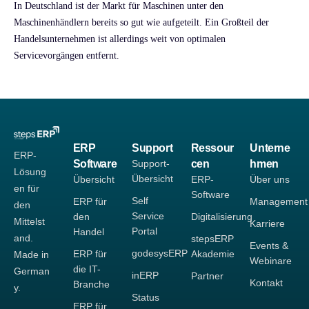
In Deutschland ist der Markt für Maschinen unter den
Maschinenhändlern bereits so gut wie aufgeteilt. Ein Großteil der
Handelsunternehmen ist allerdings weit von optimalen
Servicevorgängen entfernt.
ERP
Support
Ressour
Unterne
ERP-
Software
Support-
cen
hmen
Lösung
Übersicht
Übersicht
ERP-
Über uns
en für
Software
Self
ERP für
Management
den
Service
den
Digitalisierung
Mittelst
Karriere
Portal
Handel
and.
stepsERP
Events &
godesysERP
ERP für
Akademie
Made in
Webinare
die IT-
German
inERP
Partner
Kontakt
Branche
y.
Status
ERP für