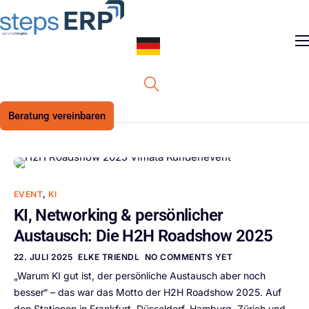
Skip
content
to
content
ERP Software
Support
Beratung vereinbaren
Ressourcen
Karriere
Unternehmen
EVENT
,
KI
KI, Networking & persönlicher
Austausch: Die H2H Roadshow 2025
22. JULI 2025
ELKE TRIENDL
NO COMMENTS YET
„Warum KI gut ist, der persönliche Austausch aber noch
besser“ – das war das Motto der H2H Roadshow 2025. Auf
den Stationen in Frankfurt, Düsseldorf, Hamburg, Zürich und