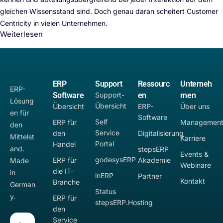
gleichen Wissensstand sind. Doch genau daran scheitert Customer
Centricity in vielen Unternehmen.
Weiterlesen
ERP
Support
Ressourc
Unterneh
ERP-
Software
Support-
en
men
Lösung
Übersicht
Übersicht
ERP-
Über uns
en für
Software
Self
ERP für
Managemen
den
Service
den
Digitalisierung
Mittelst
Karriere
Portal
Handel
and.
stepsERP
Events &
godesysERP
ERP für
Akademie
Made
Webinare
die IT-
in
inERP
Partner
Kontakt
Branche
German
Status
y.
ERP für
stepsERP.Hosting
den
Service