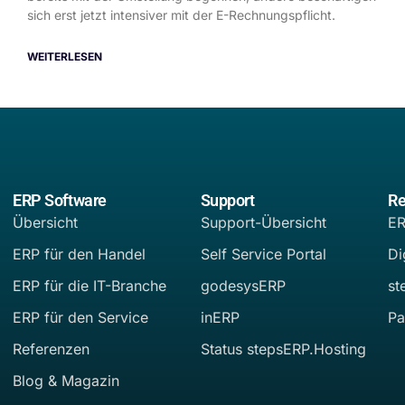
sich erst jetzt intensiver mit der E-Rechnungspflicht.
WEITERLESEN
ERP Software
Support
Re
Übersicht
Support-Übersicht
ER
ERP für den Handel
Self Service Portal
Di
ERP für die IT-Branche
godesysERP
st
ERP für den Service
inERP
Pa
Referenzen
Status stepsERP.Hosting
Blog & Magazin