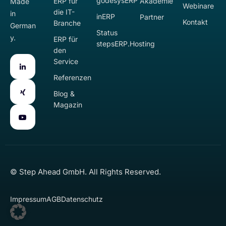
godesysERP
ERP für
Akademie
Made
Webinare
die IT-
in
inERP
Partner
Kontakt
Branche
German
Status
y.
ERP für
stepsERP.Hosting
den
Service
Referenzen
Blog &
Magazin
© Step Ahead GmbH. All Rights Reserved.
Impressum
AGB
Datenschutz