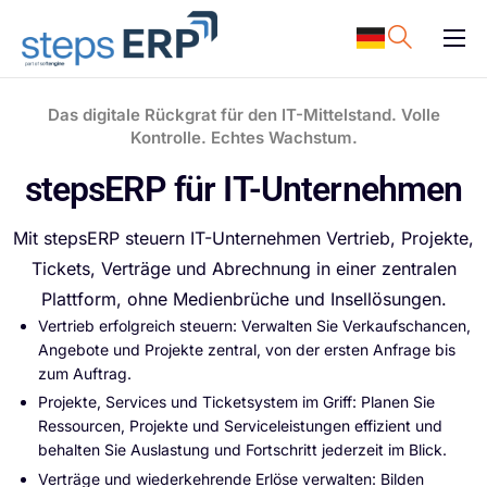
content
ERP Software
Das digitale Rückgrat für den IT-Mittelstand. Volle
Support
Kontrolle. Echtes Wachstum.
Ressourcen
stepsERP für IT-Unternehmen
Karriere
Mit stepsERP steuern IT-Unternehmen Vertrieb, Projekte,
Unternehmen
Tickets, Verträge und Abrechnung in einer zentralen
Plattform
,
ohne Medienbrüche und Insellösungen.
Vertrieb erfolgreich steuern
:
Verwalten Sie Verkaufschancen,
Angebote und Projekte zentral
,
von der ersten Anfrage bis
zum Auftrag.
Projekte, Services und Tickets
ystem
im Griff
:
Planen Sie
Ressourcen, Projekte und Serviceleistungen effizient und
behalten Sie Auslastung und Fortschritt jederzeit im Blick.
Verträge und wiederkehrende Erlöse verwalten
:
Bilden