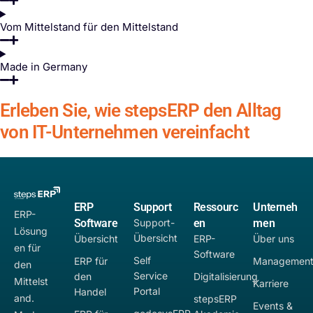
Vom Mittelstand für den Mittelstand
Made in Germany
Erleben Sie, wie stepsERP den Alltag
von IT-Unternehmen vereinfacht
ERP
Support
Ressourc
Unterneh
ERP-
Software
Support-
en
men
Lösung
Übersicht
Übersicht
ERP-
Über uns
en für
Software
Self
ERP für
Managemen
den
Service
den
Digitalisierung
Mittelst
Karriere
Portal
Handel
and.
stepsERP
Events &