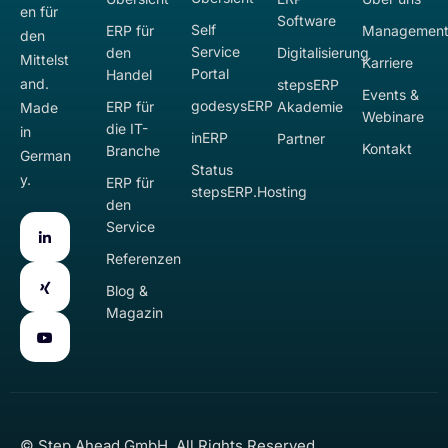
en für
Software
Self
ERP für
Managemen
den
Service
den
Digitalisierung
Mittelst
Karriere
Portal
Handel
and.
stepsERP
Events &
godesysERP
ERP für
Akademie
Made
Webinare
die IT-
in
inERP
Partner
Kontakt
Branche
German
Status
y.
ERP für
stepsERP.Hosting
den
Service
Referenzen
Blog &
Magazin
© Step Ahead GmbH. All Rights Reserved.