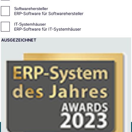
ERP SOFTWARE
EVENT
FÜHRUNG
H2H
Softwarehersteller
ERP-Software für Softwarehersteller
HANDEL
IOT
IT
KI
KUNDENBEZIEHUNG
IT-Systemhäuser
ERP-Software für IT-Systemhäuser
KUNDENEVENT
KÜNSTLICHE INTELLIGENZ
LEADERSHIP
AUSGEZEICHNET
LEISTUNGSERFASSUNG
LEISTUNGSKATALOG
LEISTUNGSPLANUNG
MARKETING
MITTELSTAND
MYSTEPS
PERSONAL
PROJEKT
PROZESSE
SCHULUNG
SERVICE
STEPS
UNTERNEHMEN
UPDATE
VERTRIEB
VIMATA GROUP
WISSEN