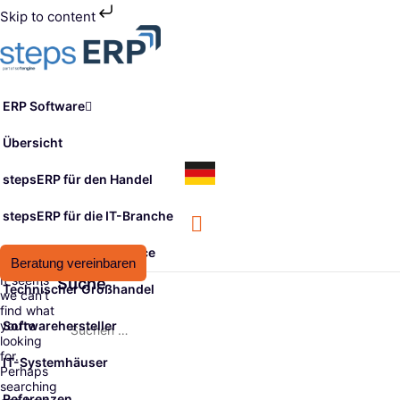
Skip to content
Skip
to
content
ERP Software
Übersicht
stepsERP für den Handel
stepsERP für die IT-Branche
stepsERP für den Service
Beratung vereinbaren
It seems
Suche
Technischer Großhandel
we can’t
find what
Suchen
you’re
Softwarehersteller
nach:
looking
for.
IT-Systemhäuser
Perhaps
searching
Referenzen