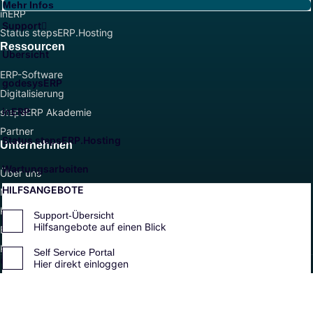
Mehr Infos
inERP
Support
Status stepsERP.Hosting
Ressourcen
Übersicht
ERP-Software
godesysERP
Digitalisierung
inERP
stepsERP Akademie
Partner
Status stepsERP.Hosting
Unternehmen
Wartungsarbeiten
Über uns
HILFSANGEBOTE
Management
Karriere
Support-Übersicht
Hilfsangebote auf einen Blick
Events & Webinare
Kontakt
Self Service Portal
© Step Ahead GmbH. All Rights Reserved.
Hier direkt einloggen
Impressum
AGB
Datenschutz
Fernwartung starten
Hilfe per Fernwartung