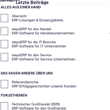
can help.
Letzte Beiträge
Suchen
ALLES AUS EINER HAND
nach:
Step Ahead & Softengine: Gemeinsam
die Zukunft des Mittelstands
Übersicht
gestalten
ERP-Lösungen & Einsatzgebiete
E-Rechnungspflicht 2025 bis 2028:
Was Unternehmen jetzt wissen
stepsERP für den Handel
müssen und wie stepsERP Sie bei der
ERP-Software für Handelsunternehmen
Umsetzung unterstützt
ERP und Customer Centricity: Warum
kundenzentrierte Unternehmen eine
stepsERP für die IT-Branche
gemeinsame Datenbasis brauchen
ERP-Software für IT-Unternehmen
stepsERP für den Service
ERP-Software für Service-Unternehmen
Schlagwörter
DAS SAGEN ANDERE ÜBER UNS
2022
2024
2025
ARBEIT
AUSZEICHNUNG
Referenzberichte
B2B
BLOCKCHAIN
CLOUD
CRM
ERP-Erfolgsgeschichten unserer Kunden
CRM-SYSTEM
DATENSCHUTZ
DIENSTLEISTUNG
FOKUSTHEMEN
Technischer Großhandel (B2B)
DMS
EINFÜHRUNG
ERP
ERP-SYSTEM
ERP-Software für den Großhandel