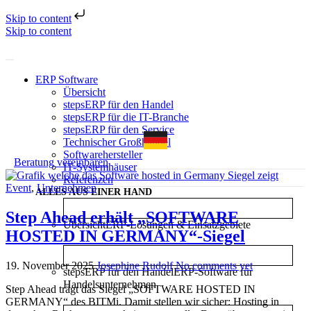
Skip to content
Skip to content
ERP Software
Übersicht
stepsERP für den Handel
stepsERP für die IT-Branche
stepsERP für den Service
Technischer Großhandel
Softwarehersteller
Beratung vereinbaren
IT-Systemhäuser
Referenzen
Event
,
Unternehmen
ALLES AUS EINER HAND
Step Ahead erhält „SOFTWARE
Übersicht
ERP-Lösungen & Einsatzgebiete
HOSTED IN GERMANY“-Siegel
19. November 2025
Josephine Rudolf
No comments yet
stepsERP für den Handel
ERP-Software für
Handelsunternehmen
Step Ahead trägt das Siegel „SOFTWARE HOSTED IN
GERMANY“ des BITMi. Damit stellen wir sicher: Hosting in