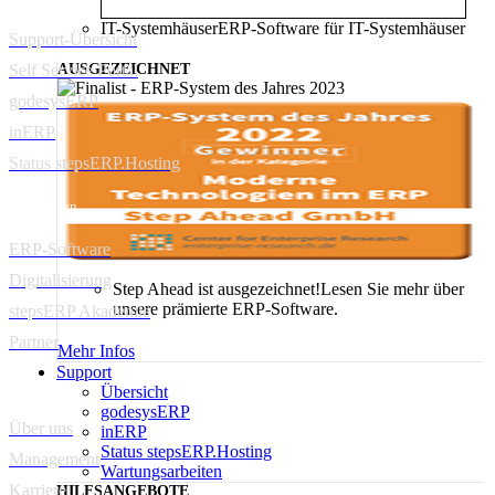
IT-Systemhäuser
ERP-Software für IT-Systemhäuser
Support-Übersicht
Self Service Portal
AUSGEZEICHNET
godesysERP
inERP
Status stepsERP.Hosting
Ressourcen
ERP-Software
Digitalisierung
Step Ahead ist ausgezeichnet!
Lesen Sie mehr über
unsere prämierte ERP-Software.
stepsERP Akademie
Partner
Mehr Infos
Support
Unternehmen
Übersicht
godesysERP
Über uns
inERP
Status stepsERP.Hosting
Management
Wartungsarbeiten
Karriere
HILFSANGEBOTE