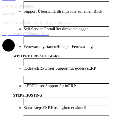
Events & Webinare
Support-Übersicht
Hilfsangebote auf einen Blick
Kontakt
© Step Ahead GmbH. All Rights Reserved.
Self Service Portal
Hier direkt einloggen
Impressum
AGB
Datenschutz
Fernwartung starten
Hilfe per Fernwartung
WEITERE ERP-SOFTWARE
godesysERP
Unser Support für godesysERP
inERP
Unser Support für inERP
STEPS.HOSTING
Status stepsERP.Hosting
Immer aktuell