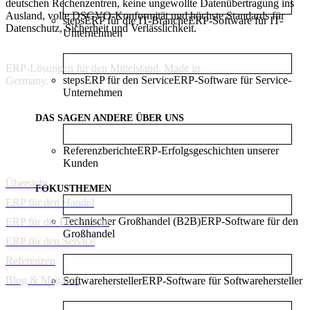
deutschen Rechenzentren, keine ungewollte Datenübertragung ins
Ausland, volle DSGVO-Konformität und höchste Standards für
stepsERP für die IT-Branche
ERP-Software für IT-
Datenschutz, Sicherheit und Verlässlichkeit.
Unternehmen
ERP-Lösungen für den Mittelstand. Made in
stepsERP für den Service
ERP-Software für Service-
Germany.
Unternehmen
DAS SAGEN ANDERE ÜBER UNS
Referenzberichte
ERP-Erfolgsgeschichten unserer
ERP Software
Kunden
Übersicht
FOKUSTHEMEN
ERP für den Handel
Technischer Großhandel (B2B)
ERP-Software für den
ERP für die IT-Branche
Großhandel
ERP für den Service
Referenzen
Blog & Magazin
Softwarehersteller
ERP-Software für Softwarehersteller
Support