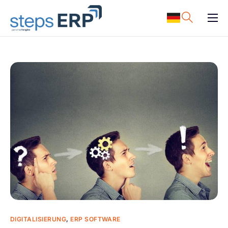
content
ERP Software
Support
Ressourcen
Karriere
Unternehmen
DIGITALISIERUNG
,
ERP SOFTWARE