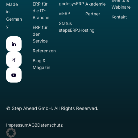
Events &
godesysERP
ERP für
Akademie
Made
Webinare
die IT-
in
inERP
Partner
Kontakt
Branche
German
Status
y.
ERP für
stepsERP.Hosting
den
Service
Referenzen
Blog &
Magazin
© Step Ahead GmbH. All Rights Reserved.
Impressum
AGB
Datenschutz