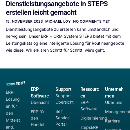
Dienstleistungsangebote in STEPS
erstellen leicht gemacht
15. NOVEMBER 2023
MICHAEL LOY
NO COMMENTS YET
Dienstleistungsangebote zu erstellen kann umständlich und
nervig sein. Unser ERP + CRM System STEPS bietet mit dem
Leistungskatalog eine intelligente Lösung für Routineangebote
wie diese. Wir erklären Schritt für Schritt, wie’s geht.
ERP
Support
Ressourc
Unterneh
ERP-
Software
Support-
en
men
Lösung
Übersicht
Übersicht
ERP-
Über uns
en für
Software
Self
ERP für
Managemen
den
Service
den
Digitalisierung
Mittelst
Karriere
Portal
Handel
and.
stepsERP