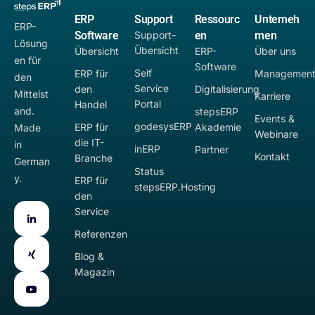
ERP
Support
Ressourc
Unterneh
ERP-
Software
Support-
en
men
Lösung
Übersicht
Übersicht
ERP-
Über uns
en für
Software
Self
ERP für
Managemen
den
Service
den
Digitalisierung
Mittelst
Karriere
Portal
Handel
and.
stepsERP
Events &
godesysERP
ERP für
Akademie
Made
Webinare
die IT-
in
inERP
Partner
Kontakt
Branche
German
Status
y.
ERP für
stepsERP.Hosting
den
Service
Referenzen
Blog &
Magazin