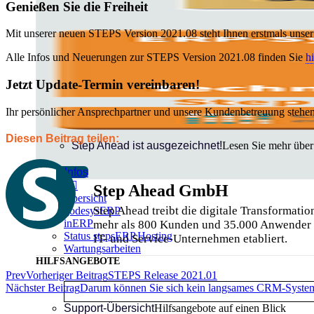
Genießen Sie die Freiheit
Mit unserer neuen STEPS Version 2021.08 steht Ihnen erstmals un
Alle Infos und Neuerungen zur STEPS Version 2021.08 finden Sie
hi
Jetzt Update-Termin vereinbaren!
Ihr persönlicher Ansprechpartner und unsere Kundenbetreuung stehen
Diesen Beitrag teilen:
Step Ahead ist ausgezeichnet!
Lesen Sie mehr über
Mehr Infos
Support
Step Ahead GmbH
Übersicht
Step Ahead treibt die digitale Transformat
godesysERP
inERP
mehr als 800 Kunden und 35.000 Anwender i
Status stepsERP.Hosting
IT- und Service-Unternehmen etabliert.
Wartungsarbeiten
HILFSANGEBOTE
Prev
Vorheriger Beitrag
STEPS Release 2021.01
Nächster Beitrag
Darum können Sie sich kein langsames CRM-System
Support-Übersicht
Hilfsangebote auf einen Blick