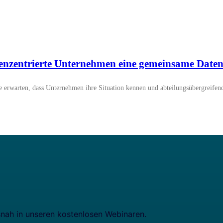
nzentrierte Unternehmen eine gemeinsame Daten
 Handel
und IT-Branche.
e erwarten, dass Unternehmen ihre Situation kennen und abteilungsübergreifend
snah in unseren kostenlosen Webinaren.