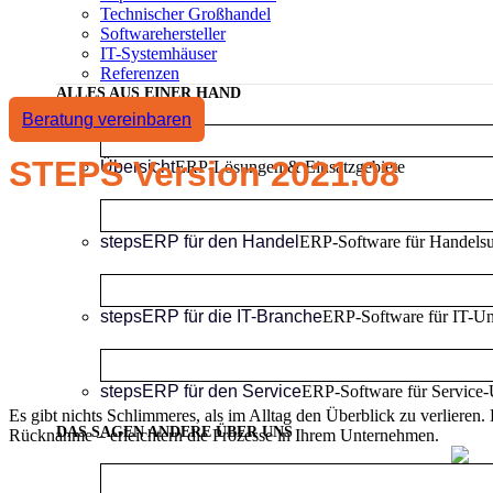
Technischer Großhandel
Softwarehersteller
IT-Systemhäuser
Referenzen
ALLES AUS EINER HAND
Beratung vereinbaren
STEPS Version 2021.08
Übersicht
ERP-Lösungen & Einsatzgebiete
stepsERP für den Handel
ERP-Software für Handels
stepsERP für die IT-Branche
ERP-Software für IT-U
stepsERP für den Service
ERP-Software für Service
Es gibt nichts Schlimmeres, als im Alltag den Überblick zu verliere
DAS SAGEN ANDERE ÜBER UNS
Rücknahme – erleichtern die Prozesse in Ihrem Unternehmen.