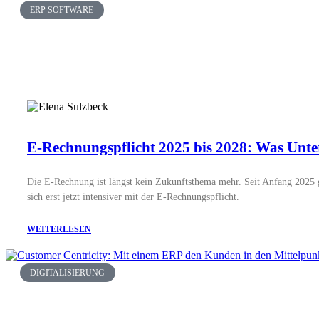
ERP SOFTWARE
Wartungsarbeiten
Diese Wartungen sind geplant
Support-Anfragen bequem online verwalten. Direkt im
Self Service Portal
Ressourcen
ERP Blog & Magazin
Partner
stepsERP Akademie
THEMENGEBIETE
E-Rechnungspflicht 2025 bis 2028: Was Unter
ERP-Software
Wissenswertes erfahren
Die E-Rechnung ist längst kein Zukunftsthema mehr. Seit Anfang 2025 ge
sich erst jetzt intensiver mit der E-Rechnungspflicht.
WEITERLESEN
Digitalisierung
Alles rund um Digitalisierung
ERP-TRENDS IM BLOG
DIGITALISIERUNG
Lesen Sie Wissenswertes über aktuelle Trends run