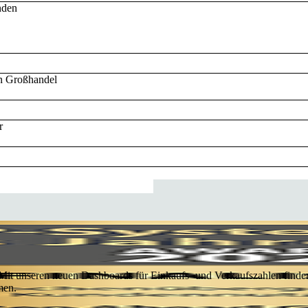
nden
n Großhandel
r
 Mit unseren neuen Dashboards für Einkaufs- und Verkaufszahlen finden 
men.