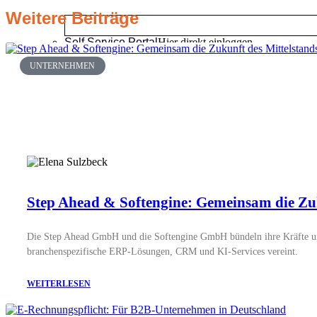
Weitere Beiträge
Self Service Portal
Hier direkt einloggen
UNTERNEHMEN
Fernwartung starten
Hilfe per Fernwartung
WEITERE ERP-SOFTWARE
godesysERP
Unser Support für godesysERP
Step Ahead & Softengine: Gemeinsam die Zuku
inERP
Unser Support für inERP
Die Step Ahead GmbH und die Softengine GmbH bündeln ihre Kräfte 
STEPS.HOSTING
branchenspezifische ERP-Lösungen, CRM und KI-Services vereint.
WEITERLESEN
Status stepsERP.Hosting
Immer aktuell