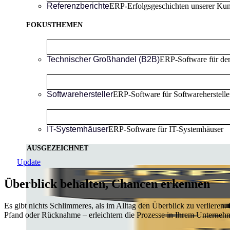
Referenzberichte
ERP-Erfolgsgeschichten unserer Ku
FOKUSTHEMEN
Technischer Großhandel (B2B)
ERP-Software für de
Softwarehersteller
ERP-Software für Softwareherstelle
IT-Systemhäuser
ERP-Software für IT-Systemhäuser
AUSGEZEICHNET
Update
Überblick behalten, Chancen erkennen
Es gibt nichts Schlimmeres, als im Alltag den Überblick zu verlieren.
Pfand oder Rücknahme – erleichtern die Prozesse in Ihrem Unterneh