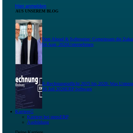
Hier anmelden
AUS UNSEREM BLOG
Step Ahead & Softengine: Gemeinsam die Zukunf
04 Aug. 2026
Unternehmen
E-Rechnungspflicht 2025 bis 2028: Was Unterne
16 Juli 2026
ERP Software
Karriere
Karriere bei stepsERP
Ausbildung
Deine Karriere