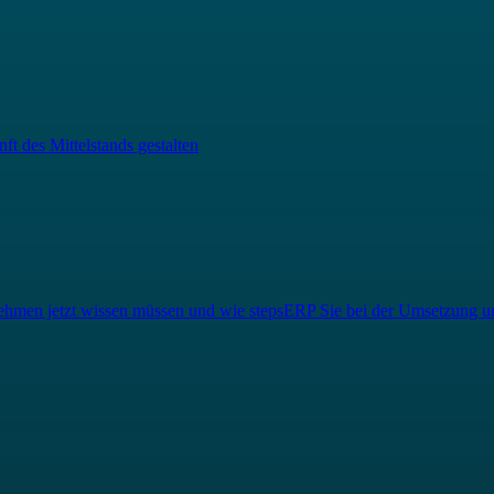
t des Mittelstands gestalten
hmen jetzt wissen müssen und wie stepsERP Sie bei der Umsetzung un