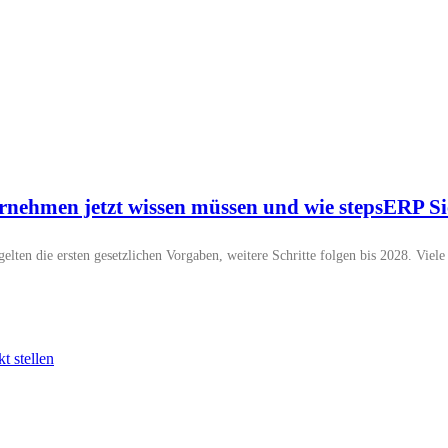
nehmen jetzt wissen müssen und wie stepsERP Sie
lten die ersten gesetzlichen Vorgaben, weitere Schritte folgen bis 2028. Vie
d um das Thema ERP und unsere Softwarelösungen.