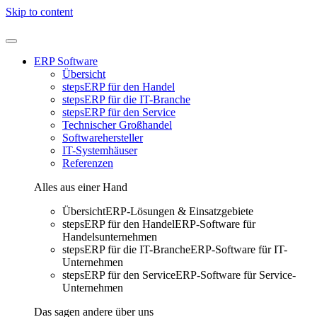
Skip to content
content
ERP Software
Übersicht
stepsERP für den Handel
stepsERP für die IT-Branche
stepsERP für den Service
Technischer Großhandel
Softwarehersteller
IT-Systemhäuser
Referenzen
Alles aus einer Hand
Übersicht
ERP-Lösungen & Einsatzgebiete
stepsERP für den Handel
ERP-Software für
Handelsunternehmen
stepsERP für die IT-Branche
ERP-Software für IT-
Unternehmen
stepsERP für den Service
ERP-Software für Service-
Unternehmen
Das sagen andere über uns