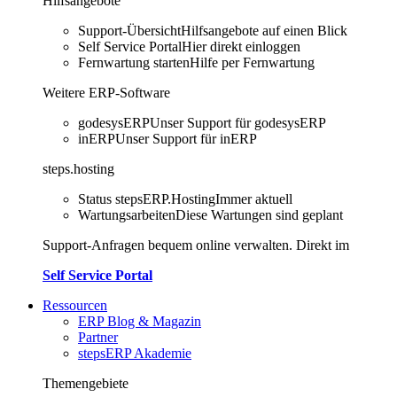
Hilfsangebote
Support-Übersicht
Hilfsangebote auf einen Blick
Self Service Portal
Hier direkt einloggen
Fernwartung starten
Hilfe per Fernwartung
Weitere ERP-Software
godesysERP
Unser Support für godesysERP
inERP
Unser Support für inERP
steps.hosting
Status stepsERP.Hosting
Immer aktuell
Wartungsarbeiten
Diese Wartungen sind geplant
Support-Anfragen bequem online verwalten. Direkt im
Self Service Portal
Ressourcen
ERP Blog & Magazin
Partner
stepsERP Akademie
Themengebiete