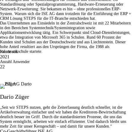
Standardlösung oder Spezialprogrammierung, Hardware-Erneuerung oder
Netzwerk-Erweiterung: Sie bekamen es hin – ohne professionelles ERP-
System. Warum sich die ISE AG dann trotzdem für die Einführung der ERP +
CRM Lösung STEPS für die IT-Branche entschieden hat.
Das Unternehmen aus Einsiedeln in der Zentralschweiz ist mit 22 Mitarbeitern
in den Bereichen Systemtechnik/Systemintegration sowie
Applikationsentwicklung tätig. Ein Schwerpunkt sind Cloud-Dienstleistungen,
etwa die Integration von Microsoft 365 in Schulen. Rund 60 Prozent der
Kunden sind Schulen aus der Deutschschweiz und aus Liechtenstein. Dieser
hohe Anteil resultiert aus den Ursprüngen der Firma, die 1988 als
Informatikschule startete.
Kunde seit
2021
Anzahl Anwender
22
Dario Züger
„Seit wir STEPS nutzen, geht die Zeiterfassung deutlich schneller, ist die
Artikelverwaltung einfacher und wir haben die Kreditoren-Bewirtschaftung
deutlich besser im Griff. Durch die standardisierten Prozesse, die uns das
System ermöglicht, arbeiten wir einfach effizienter. Und dadurch bleibt uns
mehr Zeit für unser Kerngeschäft – und damit für unsere Kunden.“
Co-Geschäftsführer ISE AG