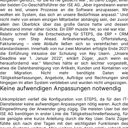
der beiden Co-Geschäftsführer der ISE AG. „Aber irgendwann waren
wir es leid, unsere Prozesse an die Software anzupassen. Wir
wollten ein System, das sich an unsere Bedürfnisse anpasst.“ Und
nicht mehr von einem einzigen Mitarbeiter abhängig sein, der zuvor
allein den Überblick über das große Ganze hatte und dessen
Ruhestand immer näher rückte. Ein ERP musste her, so viel war klar.
Relativ schnell fiel die Entscheidung für STEPS, die ERP + CRM
Lösung von Step Ahead. Artikelverwaltung, Offertstellung,
Fakturierung – viele Abläufe ließen sich so vereinfachen und
standardisieren. Innerhalb von nur zwei Monaten erfolgte Ende 2021
die Einführung inklusive der Schulung von Key Usern. „Unsere
Deadline war 1. Januar 2022“, erklärt Züger, „auch wenn es
herausfordernd war.“ Manches hätte er sich leichter vorgestellt,
etwa die Datenbereinigung von Artikeln, Kunden und Kontakten vor
der Migration. Nicht mehr benötigte Daten wie
Tätigkeitserfassungen, Angebote, Aufträge und Rechnungen sind
hingegen im alten System verblieben und wurden nicht umgezogen.
Keine aufwendigen Anpassungen notwendig
Unkompliziert verlief die Konfiguration von STEPS, da für den IT-
Dienstleister keine aufwendigen Anpassungen nötig waren. Auch die
Eingewöhnung der Anwender ging zügig. Die meisten User bei der
ISE AG benötigen in erster Linie die Tätigkeitsschnellerfassung, für
sie genügte eine kurze Anleitung durch die Key User. Dario Züger
fühlte sich nach drei Tagen mit den wichtigsten Funktionen des