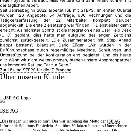
neuen Systems vertraut. Alles weitere kam dann relativ schnell mit
der täglichen Arbeit.
Seit Jahresbeginn 2022 arbeitet ISE mit STEPS. Im ersten Quartal
wurden 120 Angebote, 54 Aufträge, 600 Rechnungen und die
Tätigkeitserfassung der 22 Mitarbeiter komplett darüber
abgewickelt. Die erste Zielsetzung war für den IT-Dienstleister damit
erreicht. Als nächster Schritt ist die Integration eines User Help Desk
(UHD) geplant, dies hatte man aufgrund des engen Zeitplans
zunächst zurückgestellt. „Die Zusammenarbeit mit Step Ahead
klappt bestens“, bilanziert Dario Züger. „Wir wurden in der
Einführungsphase durch regelmäßige Meetings, Schulungen und
Unterstützung bei der Konfiguration eng begleitet. Und bis heute
gilt: Wenn wir nicht weiterkommen, stehen unsere Ansprechpartner
uns immer mit Rat und Tat zur Seite.“
Zur Lösung STEPS für die IT-Branche
Über unseren Kunden
ISE AG
„Das kriegen wir auch so hin“. Das war jahrelang das Motto der
ISE AG
Informatik Solutions Einsiedeln
. Seit über 30 Jahren bietet das Unternehmen
IT-Lösungen und -Dienstleistungen für Schulen und Unternehmen. Ob