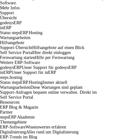
Software.
Mehr Infos
Support
Übersicht
godesysERP
inERP
Status stepsERP.Hosting
Wartungsarbeiten
Hilfsangebote
Support-Übersicht
Hilfsangebote auf einen Blick
Self Service Portal
Hier direkt einloggen
Fernwartung starten
Hilfe per Fernwartung
Weitere ERP-Software
godesysERP
Unser Support für godesysERP
inERP
Unser Support für inERP
steps.hosting
Status stepsERP.Hosting
Immer aktuell
Wartungsarbeiten
Diese Wartungen sind geplant
Support-Anfragen bequem online verwalten. Direkt im
Self Service Portal
Ressourcen
ERP Blog & Magazin
Partner
stepsERP Akademie
Themengebiete
ERP-Software
Wissenswertes erfahren
Digitalisierung
Alles rund um Digitalisierung
ERP-Trends im Blog