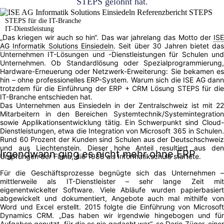
STEPS gelohnt hat.
STEPS für die IT-Branche
IT-Dienstleistung
„Das kriegen wir auch so hin“. Das war jahrelang das Motto der
ISE
AG Informatik Solutions Einsiedeln
. Seit über 30 Jahren bietet da
Unternehmen IT-Lösungen und -Dienstleistungen für Schulen und
Unternehmen. Ob Standardlösung oder Spezialprogrammierung,
Hardware-Erneuerung oder Netzwerk-Erweiterung: Sie bekamen es
hin – ohne professionelles ERP-System. Warum sich die ISE AG dann
trotzdem für die Einführung der ERP + CRM Lösung STEPS für die
IT-Branche entschieden hat.
Das Unternehmen aus Einsiedeln in der Zentralschweiz ist mit 22
Mitarbeitern in den Bereichen Systemtechnik/Systemintegration
sowie Applikationsentwicklung tätig. Ein Schwerpunkt sind Cloud-
Dienstleistungen, etwa die Integration von Microsoft 365 in Schulen.
Rund 60 Prozent der Kunden sind Schulen aus der Deutschschweiz
und aus Liechtenstein. Dieser hohe Anteil resultiert aus den
Irgendwann ging es nicht mehr ohne ERP
Ursprüngen der Firma, die 1988 als Informatikschule startete.
Für die Geschäftsprozesse begnügte sich das Unternehmen –
mittlerweile als IT-Dienstleister – sehr lange Zeit mit
eigenentwickelter Software. Viele Abläufe wurden papierbasiert
abgewickelt und dokumentiert, Angebote auch mal mithilfe von
Word und Excel erstellt. 2015 folgte die Einführung von Microsoft
Dynamics CRM. „Das haben wir irgendwie hingebogen und für
Aufgaben genutzt, für die es nie gedacht war“, so Dario Züger, einer