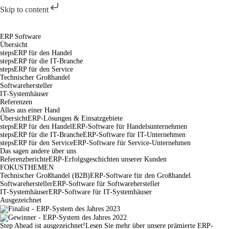
Skip to content
Skip
to
content
ERP Software
Übersicht
stepsERP für den Handel
stepsERP für die IT-Branche
stepsERP für den Service
Technischer Großhandel
Softwarehersteller
IT-Systemhäuser
Referenzen
Alles aus einer Hand
Übersicht
ERP-Lösungen & Einsatzgebiete
stepsERP für den Handel
ERP-Software für Handelsunternehmen
stepsERP für die IT-Branche
ERP-Software für IT-Unternehmen
stepsERP für den Service
ERP-Software für Service-Unternehmen
Das sagen andere über uns
Referenzberichte
ERP-Erfolgsgeschichten unserer Kunden
FOKUSTHEMEN
Technischer Großhandel (B2B)
ERP-Software für den Großhandel
Softwarehersteller
ERP-Software für Softwarehersteller
IT-Systemhäuser
ERP-Software für IT-Systemhäuser
Ausgezeichnet
Step Ahead ist ausgezeichnet!
Lesen Sie mehr über unsere prämierte ERP-