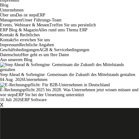
Impressum
Blog
Unternehmen
Über uns
Das ist stepsERP
Management
Unser Führungs-Team
Events, Webinare & Messen
Treffen Sie uns persönlich
ERP Blog & Magazin
Alles rund ums Thema ERP
Kontakt & Rechtliches
Kontakt
So erreichen Sie uns
Impressum
Rechtliche Angaben
Geschäftsbedingungen
AGB & Servicebedingungen
Datenschutz
Hier geht es um Ihre Daten
Aus unserem Blog
Step Ahead & Softengine: Gemeinsam die Zukunft des Mittelstands gestalten
04 Aug. 2026
Unternehmen
E-Rechnungspflicht 2025 bis 2028: Was Unternehmen jetzt wissen müssen und
wie stepsERP Sie bei der Umsetzung unterstützt
16 Juli 2026
ERP Software
X