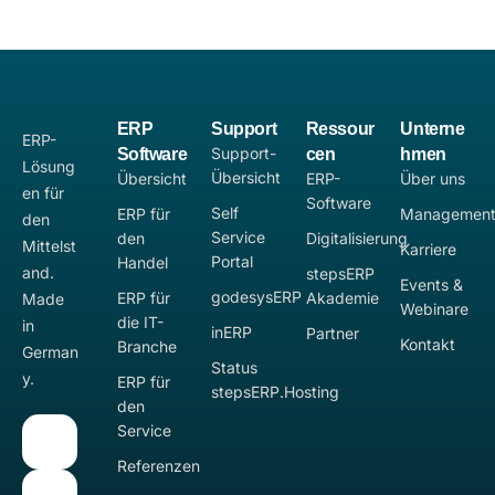
ERP
Support
Ressour
Unterne
ERP-
Support-
Software
cen
hmen
Lösung
Übersicht
Übersicht
ERP-
Über uns
en für
Software
Self
ERP für
Managemen
den
Service
den
Digitalisierung
Mittelst
Karriere
Portal
Handel
and.
stepsERP
Events &
godesysERP
ERP für
Akademie
Made
Webinare
die IT-
in
inERP
Partner
Kontakt
Branche
German
Status
y.
ERP für
stepsERP.Hosting
den
Service
Referenzen