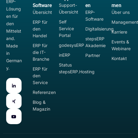
ERP-
Software
Support-
en
men
Lösung
Übersicht
Übersicht
ERP-
Über uns
en für
Software
Self
ERP für
Managemen
den
Service
den
Digitalisierung
Mittelst
Karriere
Portal
Handel
and.
stepsERP
Events &
godesysERP
ERP für
Akademie
Made
Webinare
die IT-
in
inERP
Partner
Kontakt
Branche
German
Status
y.
ERP für
stepsERP.Hosting
den
Service
Referenzen
Blog &
Magazin