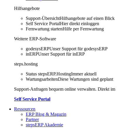
Hilfsangebote
Support-Übersicht
Hilfsangebote auf einen Blick
Self Service Portal
Hier direkt einloggen
Fernwartung starten
Hilfe per Fernwartung
Weitere ERP-Software
godesysERP
Unser Support für godesysERP
inERP
Unser Support für inERP
steps.hosting
Status stepsERP.Hosting
Immer aktuell
Wartungsarbeiten
Diese Wartungen sind geplant
Support-Anfragen bequem online verwalten. Direkt im
Self Service Portal
Ressourcen
ERP Blog & Magazin
Partner
stepsERP Akademie