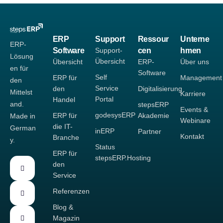
ERP
Support
Ressour
Unterne
ERP-
Software
Support-
cen
hmen
Lösung
Übersicht
Übersicht
ERP-
Über uns
en für
Software
Self
ERP für
Management
den
Service
den
Digitalisierung
Mittelst
Karriere
Portal
Handel
and.
stepsERP
Events &
godesysERP
ERP für
Akademie
Made in
Webinare
die IT-
German
inERP
Partner
Kontakt
Branche
y.
Status
ERP für
stepsERP.Hosting
den
Service
Referenzen
Blog &
Magazin