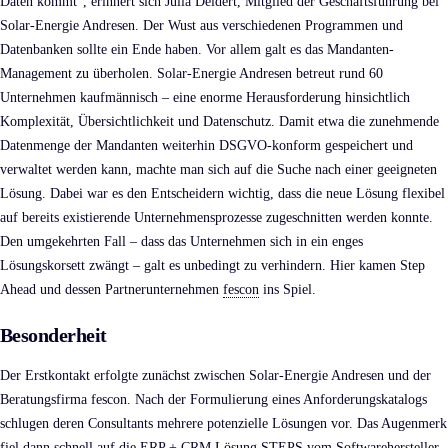
Daten kommt“, erinnert sich Julia Deidert, Mitglied der Geschäftsführung bei
Solar-Energie Andresen. Der Wust aus verschiedenen Programmen und
Datenbanken sollte ein Ende haben. Vor allem galt es das Mandanten-
Management zu überholen. Solar-Energie Andresen betreut rund 60
Unternehmen kaufmännisch – eine enorme Herausforderung hinsichtlich
Komplexität, Übersichtlichkeit und Datenschutz. Damit etwa die zunehmende
Datenmenge der Mandanten weiterhin DSGVO-konform gespeichert und
verwaltet werden kann, machte man sich auf die Suche nach einer geeigneten
Lösung. Dabei war es den Entscheidern wichtig, dass die neue Lösung flexibel
auf bereits existierende Unternehmensprozesse zugeschnitten werden konnte.
Den umgekehrten Fall – dass das Unternehmen sich in ein enges
Lösungskorsett zwängt – galt es unbedingt zu verhindern. Hier kamen Step
Ahead und dessen Partnerunternehmen
fescon
ins Spiel.
Besonderheit
Der Erstkontakt erfolgte zunächst zwischen Solar-Energie Andresen und der
Beratungsfirma fescon. Nach der Formulierung eines Anforderungskatalogs
schlugen deren Consultants mehrere potenzielle Lösungen vor. Das Augenmerk
fiel dann schnell auf die ERP + CRM Lösung STEPS vom Softwarehersteller