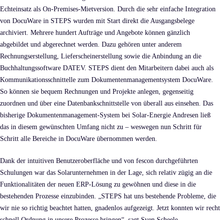
Echteinsatz als On-Premises-Mietversion. Durch die sehr einfache Integration
von DocuWare in STEPS wurden mit Start direkt die Ausgangsbelege
archiviert. Mehrere hundert Aufträge und Angebote können gänzlich
abgebildet und abgerechnet werden. Dazu gehören unter anderem
Rechnungserstellung, Lieferscheinerstellung sowie die Anbindung an die
Buchhaltungssoftware DATEV. STEPS dient den Mitarbeitern dabei auch als
Kommunikationsschnittelle zum Dokumentenmanagementsystem DocuWare.
So können sie bequem Rechnungen und Projekte anlegen, gegenseitig
zuordnen und über eine Datenbankschnittstelle von überall aus einsehen. Das
bisherige Dokumentenmanagement-System bei Solar-Energie Andresen ließ
das in diesem gewünschten Umfang nicht zu – weswegen nun Schritt für
Schritt alle Bereiche in DocuWare übernommen werden.
Dank der intuitiven Benutzeroberfläche und von fescon durchgeführten
Schulungen war das Solarunternehmen in der Lage, sich relativ zügig an die
Funktionalitäten der neuen ERP-Lösung zu gewöhnen und diese in die
bestehenden Prozesse einzubinden. „STEPS hat uns bestehende Probleme, die
wir nie so richtig beachtet hatten, gnadenlos aufgezeigt. Jetzt konnten wir recht
schnell Ordnung in unsere Prozesse bringen“, sagt Sven Scheele.