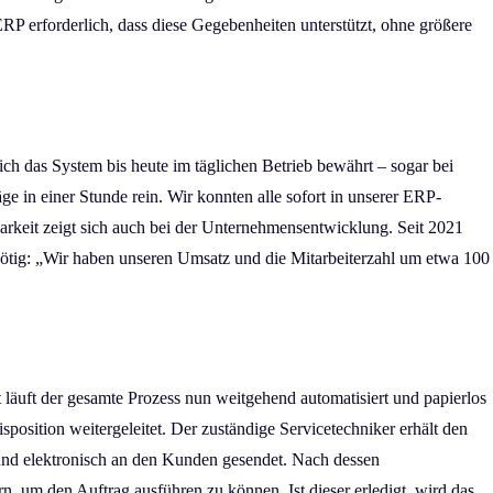
P erforderlich, dass diese Gegebenheiten unterstützt, ohne größere
ich das System bis heute im täglichen Betrieb bewährt – sogar bei
 in einer Stunde rein. Wir konnten alle sofort in unserer ERP-
barkeit zeigt sich auch bei der Unternehmensentwicklung. Seit 2021
nötig: „Wir haben unseren Umsatz und die Mitarbeiterzahl um etwa 100
äuft der gesamte Prozess nun weitgehend automatisiert und papierlos
position weitergeleitet. Der zuständige Servicetechniker erhält den
t und elektronisch an den Kunden gesendet. Nach dessen
n, um den Auftrag ausführen zu können. Ist dieser erledigt, wird das