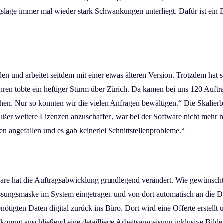
age immer mal wieder stark Schwankungen unterliegt. Dafür ist ein ER
n und arbeitet seitdem mit einer etwas älteren Version. Trotzdem hat s
n tobte ein heftiger Sturm über Zürich. Da kamen bei uns 120 Aufträge
chen. Nur so konnten wir die vielen Anfragen bewältigen.“ Die Skalier
ußer weitere Lizenzen anzuschaffen, war bei der Software nicht mehr 
n angefallen und es gab keinerlei Schnittstellenprobleme.“
e hat die Auftragsabwicklung grundlegend verändert. Wie gewünscht l
assungsmaske im System eingetragen und von dort automatisch an die Dis
nötigten Daten digital zurück ins Büro. Dort wird eine Offerte erstell
ekommt anschließend eine detaillierte Arbeitsanweisung inklusive Bilder