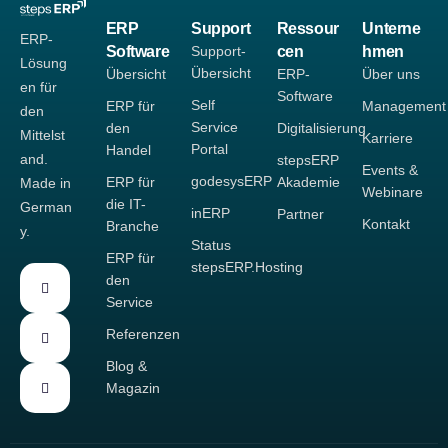
ERP
Support
Ressour
Unterne
ERP-
Software
Support-
cen
hmen
Lösung
Übersicht
Übersicht
ERP-
Über uns
en für
Software
Self
ERP für
Management
den
Service
den
Digitalisierung
Mittelst
Karriere
Portal
Handel
and.
stepsERP
Events &
godesysERP
ERP für
Akademie
Made in
Webinare
die IT-
German
inERP
Partner
Kontakt
Branche
y.
Status
ERP für
stepsERP.Hosting
den
Service
Referenzen
Blog &
Magazin