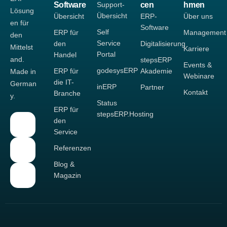
Software
Support-
cen
hmen
Lösung
Übersicht
Übersicht
ERP-
Über uns
en für
Software
Self
ERP für
Management
den
Service
den
Digitalisierung
Mittelst
Karriere
Portal
Handel
and.
stepsERP
Events &
godesysERP
ERP für
Akademie
Made in
Webinare
die IT-
German
inERP
Partner
Kontakt
Branche
y.
Status
ERP für
stepsERP.Hosting
den
Service
Referenzen
Blog &
Magazin