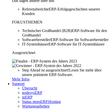
Das sagen andere über uns
Referenzberichte
ERP-Erfolgsgeschichten unserer
Kunden
FOKUSTHEMEN
Technischer Großhandel (B2B)
ERP-Software für den
Großhandel
Softwarehersteller
ERP-Software für Softwarehersteller
IT-Systemhäuser
ERP-Software für IT-Systemhäuser
Ausgezeichnet
Step Ahead ist ausgezeichnet!
Lesen Sie mehr über
unsere prämierte ERP-Software.
Mehr Infos
Support
Übersicht
godesysERP
inERP
Status stepsERP.Hosting
Wartungsarbeiten