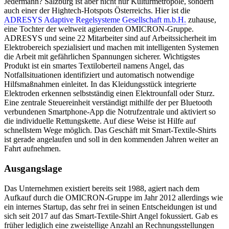
Jedermann? Salzburg ist aber nicht nur Kulturmetropole, sondern
auch einer der Hightech-Hotspots Österreichs. Hier ist die
ADRESYS Adaptive Regelsysteme Gesellschaft m.b.H.
zuhause,
eine Tochter der weltweit agierenden OMICRON-Gruppe.
ADRESYS und seine 22 Mitarbeiter sind auf Arbeitssicherheit im
Elektrobereich spezialisiert und machen mit intelligenten Systemen
die Arbeit mit gefährlichen Spannungen sicherer. Wichtigstes
Produkt ist ein smartes Textiloberteil namens Angel, das
Notfallsituationen identifiziert und automatisch notwendige
Hilfsmaßnahmen einleitet. In das Kleidungsstück integrierte
Elektroden erkennen selbstständig einen Elektrounfall oder Sturz.
Eine zentrale Steuereinheit verständigt mithilfe der per Bluetooth
verbundenen Smartphone-App die Notrufzentrale und aktiviert so
die individuelle Rettungskette. Auf diese Weise ist Hilfe auf
schnellstem Wege möglich. Das Geschäft mit Smart-Textile-Shirts
ist gerade angelaufen und soll in den kommenden Jahren weiter an
Fahrt aufnehmen.
Ausgangslage
Das Unternehmen existiert bereits seit 1988, agiert nach dem
Aufkauf durch die OMICRON-Gruppe im Jahr 2012 allerdings wie
ein internes Startup, das sehr frei in seinen Entscheidungen ist und
sich seit 2017 auf das Smart-Textile-Shirt Angel fokussiert. Gab es
früher lediglich eine zweistellige Anzahl an Rechnungsstellungen