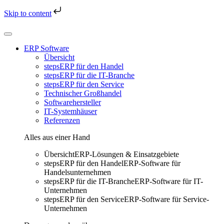
Skip to content
Skip
to
content
ERP Software
Übersicht
stepsERP für den Handel
stepsERP für die IT-Branche
stepsERP für den Service
Technischer Großhandel
Softwarehersteller
IT-Systemhäuser
Referenzen
Alles aus einer Hand
Übersicht
ERP-Lösungen & Einsatzgebiete
stepsERP für den Handel
ERP-Software für
Handelsunternehmen
stepsERP für die IT-Branche
ERP-Software für IT-
Unternehmen
stepsERP für den Service
ERP-Software für Service-
Unternehmen