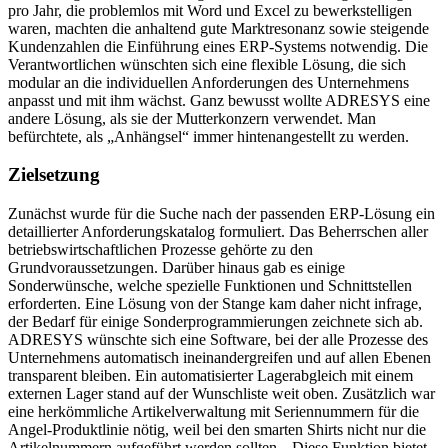
pro Jahr, die problemlos mit Word und Excel zu bewerkstelligen
waren, machten die anhaltend gute Marktresonanz sowie steigende
Kundenzahlen die Einführung eines ERP-Systems notwendig. Die
Verantwortlichen wünschten sich eine flexible Lösung, die sich
modular an die individuellen Anforderungen des Unternehmens
anpasst und mit ihm wächst. Ganz bewusst wollte ADRESYS eine
andere Lösung, als sie der Mutterkonzern verwendet. Man
befürchtete, als „Anhängsel“ immer hintenangestellt zu werden.
Zielsetzung
Zunächst wurde für die Suche nach der passenden ERP-Lösung ein
detaillierter Anforderungskatalog formuliert. Das Beherrschen aller
betriebswirtschaftlichen Prozesse gehörte zu den
Grundvoraussetzungen. Darüber hinaus gab es einige
Sonderwünsche, welche spezielle Funktionen und Schnittstellen
erforderten. Eine Lösung von der Stange kam daher nicht infrage,
der Bedarf für einige Sonderprogrammierungen zeichnete sich ab.
ADRESYS wünschte sich eine Software, bei der alle Prozesse des
Unternehmens automatisch ineinandergreifen und auf allen Ebenen
transparent bleiben. Ein automatisierter Lagerabgleich mit einem
externen Lager stand auf der Wunschliste weit oben. Zusätzlich war
eine herkömmliche Artikelverwaltung mit Seriennummern für die
Angel-Produktlinie nötig, weil bei den smarten Shirts nicht nur die
Artikelnummern aufgeführt werden sollten. „Diese Funktion bietet