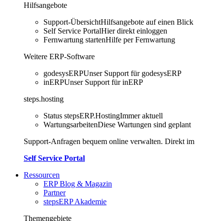
Hilfsangebote
Support-Übersicht
Hilfsangebote auf einen Blick
Self Service Portal
Hier direkt einloggen
Fernwartung starten
Hilfe per Fernwartung
Weitere ERP-Software
godesysERP
Unser Support für godesysERP
inERP
Unser Support für inERP
steps.hosting
Status stepsERP.Hosting
Immer aktuell
Wartungsarbeiten
Diese Wartungen sind geplant
Support-Anfragen bequem online verwalten. Direkt im
Self Service Portal
Ressourcen
ERP Blog & Magazin
Partner
stepsERP Akademie
Themengebiete