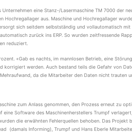
as Unternehmen eine Stanz-/Lasermaschine TM 7000 der neu
hen Hochregallager aus. Maschine und Hochregallager wurden
ersorgt sich seitdem selbstständig und vollautomatisch mi
automatisch zurück ins ERP. So wurden zeitfressende Rappo
en reduziert.
rozent. «Gab es nachts, im mannlosen Betrieb, eine Störung,
 korrigiert werden. Auch bestand teils die Gefahr von Dat
hraufwand, da die Mitarbeiter den Daten nicht trauten und
aschine zum Anlass genommen, den Prozess erneut zu optim
f eine Software des Maschinenherstellers Trumpf verlagert,
 wurden die erwähnten Fehlerquellen behoben. Das Projekt
d (damals Informing), Trumpf und Hans Eberle Mitarbeiter