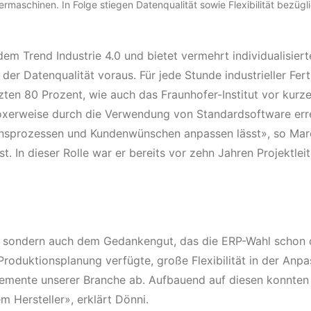
rmaschinen. In Folge stiegen Datenqualität sowie Flexibilität bezü
 dem Trend Industrie 4.0 und bietet vermehrt individualisie
er Datenqualität voraus. Für jede Stunde industrieller Fert
zten 80 Prozent, wie auch das Fraunhofer-Institut vor kurze
paradoxerweise durch die Verwendung von Standardsoftware er
ionsprozessen und Kundenwünschen anpassen lässt», so Marc
t. In dieser Rolle war er bereits vor zehn Jahren Projektlei
end, sondern auch dem Gedankengut, das die ERP-Wahl schon
 Produktionsplanung verfügte, große Flexibilität in der An
delemente unserer Branche ab. Aufbauend auf diesen konnten
m Hersteller», erklärt Dönni.