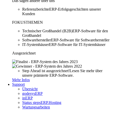
Das sagen andere über uns
Referenzberichte
ERP-Erfolgsgeschichten unserer
Kunden
FOKUSTHEMEN
Technischer Großhandel (B2B)
ERP-Software für den
Großhandel
Softwarehersteller
ERP-Software für Softwarehersteller
IT-Systemhäuser
ERP-Software für IT-Systemhäuser
Ausgezeichnet
Step Ahead ist ausgezeichnet!
Lesen Sie mehr über
unsere prämierte ERP-Software.
Mehr Infos
Support
Übersicht
godesysERP
inERP
Status stepsERP.Hosting
Wartungsarbeiten