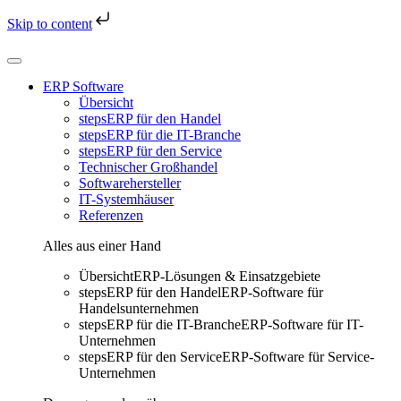
Skip to content
Skip
to
content
ERP Software
Übersicht
stepsERP für den Handel
stepsERP für die IT-Branche
stepsERP für den Service
Technischer Großhandel
Softwarehersteller
IT-Systemhäuser
Referenzen
Alles aus einer Hand
Übersicht
ERP-Lösungen & Einsatzgebiete
stepsERP für den Handel
ERP-Software für
Handelsunternehmen
stepsERP für die IT-Branche
ERP-Software für IT-
Unternehmen
stepsERP für den Service
ERP-Software für Service-
Unternehmen