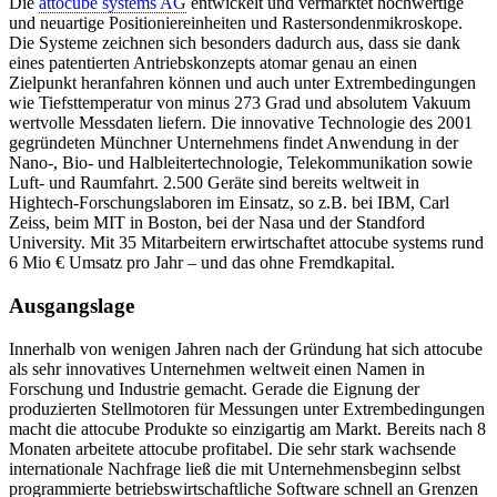
Die
attocube systems AG
entwickelt und vermarktet hochwertige
und neuartige Positioniereinheiten und Rastersondenmikroskope.
Die Systeme zeichnen sich besonders dadurch aus, dass sie dank
eines patentierten Antriebskonzepts atomar genau an einen
Zielpunkt heranfahren können und auch unter Extrembedingungen
wie Tiefsttemperatur von minus 273 Grad und absolutem Vakuum
wertvolle Messdaten liefern. Die innovative Technologie des 2001
gegründeten Münchner Unternehmens findet Anwendung in der
Nano-, Bio- und Halbleitertechnologie, Telekommunikation sowie
Luft- und Raumfahrt. 2.500 Geräte sind bereits weltweit in
Hightech-Forschungslaboren im Einsatz, so z.B. bei IBM, Carl
Zeiss, beim MIT in Boston, bei der Nasa und der Standford
University. Mit 35 Mitarbeitern erwirtschaftet attocube systems rund
6 Mio € Umsatz pro Jahr – und das ohne Fremdkapital.
Ausgangslage
Innerhalb von wenigen Jahren nach der Gründung hat sich attocube
als sehr innovatives Unternehmen weltweit einen Namen in
Forschung und Industrie gemacht. Gerade die Eignung der
produzierten Stellmotoren für Messungen unter Extrembedingungen
macht die attocube Produkte so einzigartig am Markt. Bereits nach 8
Monaten arbeitete attocube profitabel. Die sehr stark wachsende
internationale Nachfrage ließ die mit Unternehmensbeginn selbst
programmierte betriebswirtschaftliche Software schnell an Grenzen