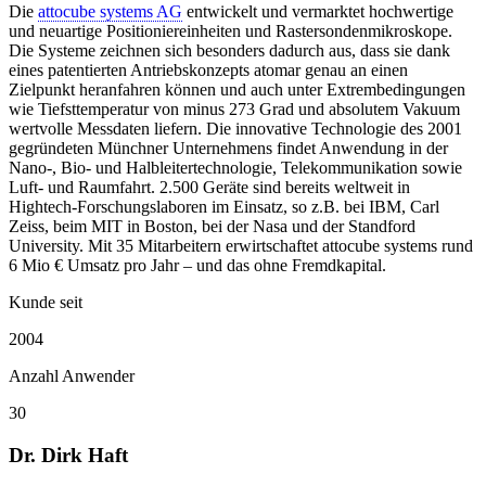
Die
attocube systems AG
entwickelt und vermarktet hochwertige
und neuartige Positioniereinheiten und Rastersondenmikroskope.
Die Systeme zeichnen sich besonders dadurch aus, dass sie dank
eines patentierten Antriebskonzepts atomar genau an einen
Zielpunkt heranfahren können und auch unter Extrembedingungen
wie Tiefsttemperatur von minus 273 Grad und absolutem Vakuum
wertvolle Messdaten liefern. Die innovative Technologie des 2001
gegründeten Münchner Unternehmens findet Anwendung in der
Nano-, Bio- und Halbleitertechnologie, Telekommunikation sowie
Luft- und Raumfahrt. 2.500 Geräte sind bereits weltweit in
Hightech-Forschungslaboren im Einsatz, so z.B. bei IBM, Carl
Zeiss, beim MIT in Boston, bei der Nasa und der Standford
University. Mit 35 Mitarbeitern erwirtschaftet attocube systems rund
6 Mio € Umsatz pro Jahr – und das ohne Fremdkapital.
Kunde seit
2004
Anzahl Anwender
30
Dr. Dirk Haft