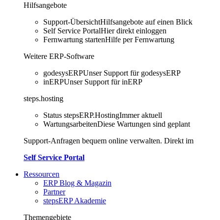
Hilfsangebote
Support-Übersicht
Hilfsangebote auf einen Blick
Self Service Portal
Hier direkt einloggen
Fernwartung starten
Hilfe per Fernwartung
Weitere ERP-Software
godesysERP
Unser Support für godesysERP
inERP
Unser Support für inERP
steps.hosting
Status stepsERP.Hosting
Immer aktuell
Wartungsarbeiten
Diese Wartungen sind geplant
Support-Anfragen bequem online verwalten. Direkt im
Self Service Portal
Ressourcen
ERP Blog & Magazin
Partner
stepsERP Akademie
Themengebiete