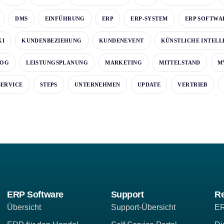
DMS
EINFÜHRUNG
ERP
ERP-SYSTEM
ERP SOFTWA
KI
KUNDENBEZIEHUNG
KUNDENEVENT
KÜNSTLICHE INTELL
LOG
LEISTUNGSPLANUNG
MARKETING
MITTELSTAND
M
SERVICE
STEPS
UNTERNEHMEN
UPDATE
VERTRIEB
ERP Software
Support
R
Übersicht
Support-Übersicht
ER