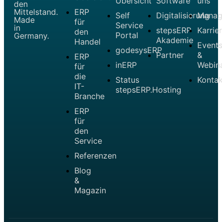
Übersicht
Software
uns
den
Mittelstand.
ERP
Self
Digitalisierung
Manag
Made
für
Service
in
stepsERP
Karrie
den
Portal
Germany.
Akademie
Handel
Event
godesysERP
Partner
&
ERP
inERP
Webin
für
die
Status
Kontak
IT-
stepsERP.Hosting
Branche
ERP
für
den
Service
Referenzen
Blog
&
Magazin