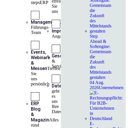
erreichen
stepsERP
Sie
uns
Management
Unser
Führungs-
Impressum
Rechtliche
Team
Angaben
Step
Ahead &
Softengine:
Gemeinsam
Events,
Geschäftsbedingungen
AGB
die
Webinare
&
Zukunft
&
Servicebedingungen
des
Messen
Treffen
Mittelstands
Sie
gestalten
uns
04 Aug.
persönlich
Datenschutz
Hier
2026
Unternehmen
geht
es
um
ERP
Ihre
Blog
Daten
&
Magazin
Alles
E-
rund