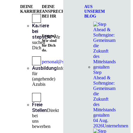
DEINE
DEINE
AUS
KARRIERE
ANSPRECHPARTNER
UNSEREM
BEI HR
BLOG
Karriere
bei
Fragen?
stepsERP
Wir
Wir sind
suchen
für Dich
Dich
da.
personal@stepahead.de
Ausbildung
Infos
Step
für
Ahead &
(angehende)
Softengine:
Azubis
Gemeinsam
die
Zukunft
Freie
des
Mittelstands
Stellen
Direkt
gestalten
bei
04 Aug.
uns
2026
Unternehmen
bewerben