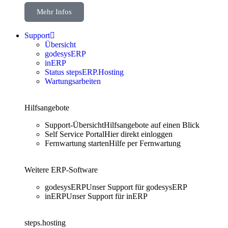
Mehr Infos
Support
Übersicht
godesysERP
inERP
Status stepsERP.Hosting
Wartungsarbeiten
Hilfsangebote
Support-Übersicht
Hilfsangebote auf einen Blick
Self Service Portal
Hier direkt einloggen
Fernwartung starten
Hilfe per Fernwartung
Weitere ERP-Software
godesysERP
Unser Support für godesysERP
inERP
Unser Support für inERP
steps.hosting