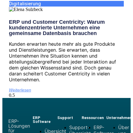
Digitalisierung
ERP und Customer Centricity: Warum
kundenzentrierte Unternehmen eine
gemeinsame Datenbasis brauchen
Kunden erwarten heute mehr als gute Produkte
und Dienstleistungen. Sie erwarten, dass
Unternehmen ihre Situation kennen und
abteilungsübergreifend bei jeder Interaktion auf
dem gleichen Wissensstand sind. Doch genau
daran scheitert Customer Centricity in vielen
Unternehmen.
Weiterlesen
ERP
Support
Ressourcen
Unternehmen
ERP-
Software
Lösungen
Support-
ERP-
Über
für
Übersicht